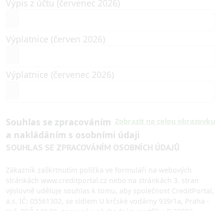
Výpis z účtu (červenec 2026)
Výplatnice (červen 2026)
Výplatnice (červenec 2026)
Souhlas se zpracováním
Zobrazit na celou obrazovku
a nakládáním s osobními údaji
SOUHLAS SE ZPRACOVÁNÍM OSOBNÍCH ÚDAJŮ
Zákazník zaškrtnutím políčka ve formuláři na webových
stránkách www.creditportal.cz nebo na stránkách 3. stran
výslovně uděluje souhlas k tomu, aby společnost CreditPortal,
a.s. IČ: 05561302, se sídlem U krčské vodárny 939/1a, Praha -
Krč, PSČ 140 00, zapsaná v obchodním rejstříku B 22003