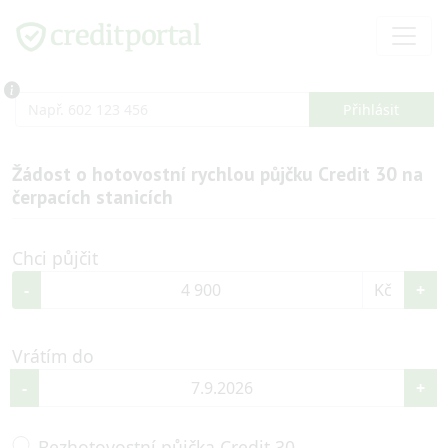
Žádost o
hotovostní rychlou půjčku Credit 30 na
čerpacích stanicích
Chci půjčit
-
Kč
+
Vrátím do
září
2026
-
+
po
út
st
čt
pá
so
ne
31
1
2
3
4
5
6
Bezhotovostní půjčka Credit 30