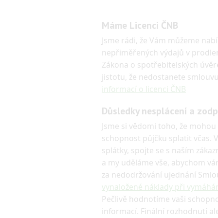
Máme Licenci ČNB
Jsme rádi, že Vám můžeme nabí
nepřiměřených výdajů v prodlen
Zákona o spotřebitelských úvěre
jistotu, že nedostanete smlou
informací o licenci ČNB
Důsledky nesplácení a zod
Jsme si vědomi toho, že mohou 
schopnost půjčku splatit včas.
splátky, spojte se s naším záka
a my uděláme vše, abychom vám
za nedodržování ujednání Smlo
vynaložené náklady při vymáhá
Pečlivě hodnotíme vaši schopno
informací. Finální rozhodnutí al