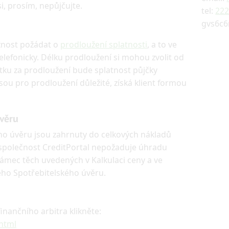
i, prosím, nepůjčujte.
tel:
222
gvs6c6
žnost požádat o
prodloužení splatnosti
, a to ve
elefonicky. Délku prodloužení si mohou zvolit od
tku za prodloužení bude splatnost půjčky
sou pro prodloužení důležité, získá klient formou
věru
ho úvěru jsou zahrnuty do celkových nákladů
e společnost CreditPortal nepožaduje úhradu
rámec těch uvedených v Kalkulaci ceny a ve
ho Spotřebitelského úvěru.
nančního arbitra klikněte:
.html