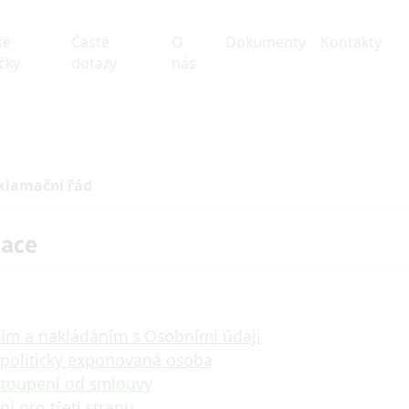
še
Časté
O
Dokumenty
Kontakty
čky
dotazy
nás
klamační řád
ace
ním a nakládáním s Osobními údaji
 politicky exponovaná osoba
stoupení od smlouvy
í pro třetí stranu