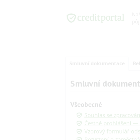
Na
půj
Smluvní dokumentace
Re
Smluvní dokument
Všeobecné
Souhlas se zpracová
Čestné prohlášení —
Vzorový formulář od
Potvrzení o zaměstnán