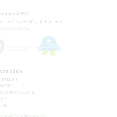
členové APNÚ
jsme se členy APNÚ a dodržujeme
kodex asociace
.
ktní údaje
ortal, a.s.
5561302
ké vodárny 939/1a,
 Krč,
0 00
kontakt@creditportal.cz