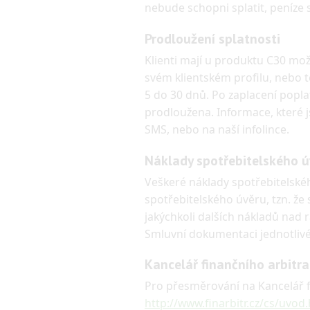
nebude schopni splatit, peníze s
Prodloužení splatnosti
Klienti mají u produktu C30 mo
svém klientském profilu, nebo t
5 do 30 dnů. Po zaplacení popla
prodloužena. Informace, které j
SMS, nebo na naší infolince.
Náklady spotřebitelského ú
Veškeré náklady spotřebitelské
spotřebitelského úvěru, tzn. ž
jakýchkoli dalších nákladů nad 
Smluvní dokumentaci jednotlivé
Kancelář finančního arbitra
Pro přesměrování na Kancelář fi
http://www.finarbitr.cz/cs/uvod